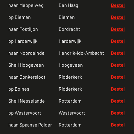
haan Meppelweg
Den Haag
Bestel
bp Diemen
Diemen
Bestel
haan Postiljon
Dordrecht
Bestel
bp Harderwijk
Harderwijk
Bestel
haan Noordeinde
Hendrik-Ido-Ambacht
Bestel
Shell Hoogeveen
Hoogeveen
Bestel
haan Donkersloot
Ridderkerk
Bestel
bp Bolnes
Ridderkerk
Bestel
Shell Nesselande
Rotterdam
Bestel
bp Westervoort
Westervoort
Bestel
haan Spaanse Polder
Rotterdam
Bestel