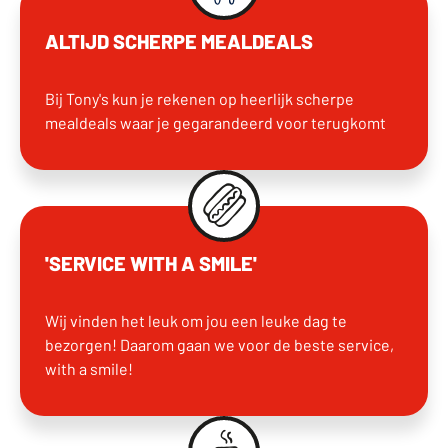
ALTIJD SCHERPE MEALDEALS
Bij Tony's kun je rekenen op heerlijk scherpe
mealdeals waar je gegarandeerd voor terugkomt
'SERVICE WITH A SMILE'
Wij vinden het leuk om jou een leuke dag te
bezorgen! Daarom gaan we voor de beste service,
with a smile!