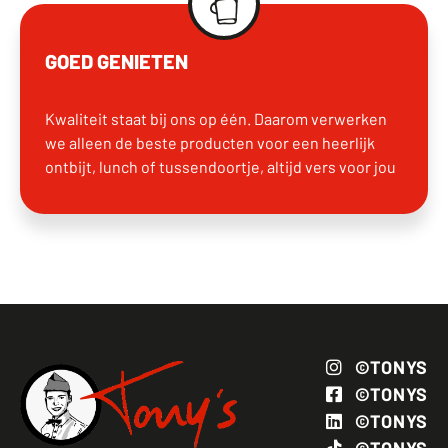
GOED GENIETEN
Kwaliteit staat bij ons op één. Daarom verwerken
we alleen de beste producten voor een heerlijk
ontbijt, lunch of tussendoortje, altijd vers voor jou
©TONYS
©TONYS
©TONYS