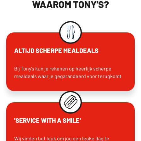
WAAROM TONY'S?
ALTIJD SCHERPE MEALDEALS
Bij Tony's kun je rekenen op heerlijk scherpe
mealdeals waar je gegarandeerd voor terugkomt
'SERVICE WITH A SMILE'
Wij vinden het leuk om jou een leuke dag te