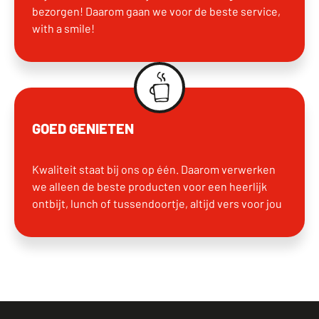
bezorgen! Daarom gaan we voor de beste service,
with a smile!
GOED GENIETEN
Kwaliteit staat bij ons op één. Daarom verwerken
we alleen de beste producten voor een heerlijk
ontbijt, lunch of tussendoortje, altijd vers voor jou