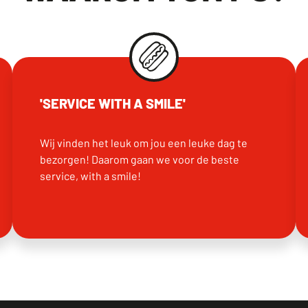
'SERVICE WITH A SMILE'
Wij vinden het leuk om jou een leuke dag te
bezorgen! Daarom gaan we voor de beste
service, with a smile!