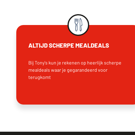
ALTIJD SCHERPE MEALDEALS
Bij Tony's kun je rekenen op heerlijk scherpe
mealdeals waar je gegarandeerd voor
terugkomt