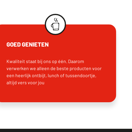
GOED GENIETEN
Kwaliteit staat bij ons op één. Daarom
verwerken we alleen de beste producten voor
een heerlijk ontbijt, lunch of tussendoortje,
altijd vers voor jou