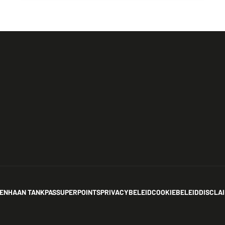
EN
HAAN TANKPAS
SUPERPOINTS
PRIVACYBELEID
COOKIEBELEID
DISCLA