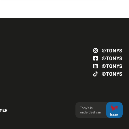
©TONYS
©TONYS
©TONYS
©TONYS
Tony's is
IMER
onderdeel van