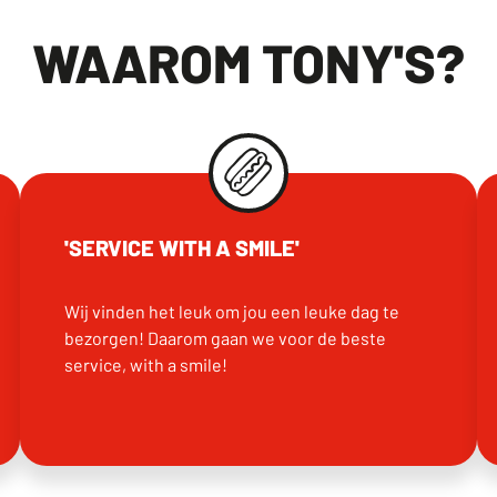
WAAROM TONY'S?
'SERVICE WITH A SMILE'
Wij vinden het leuk om jou een leuke dag te
bezorgen! Daarom gaan we voor de beste
service, with a smile!