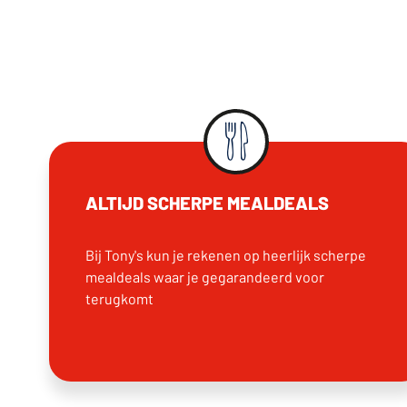
ALTIJD SCHERPE MEALDEALS
Bij Tony's kun je rekenen op heerlijk scherpe
mealdeals waar je gegarandeerd voor
terugkomt