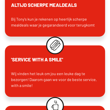
ALTIJD SCHERPE MEALDEALS
Bij Tony's kun je rekenen op heerlijk scherpe
mealdeals waar je gegarandeerd voor terugkomt
'SERVICE WITH A SMILE'
Wij vinden het leuk om jou een leuke dag te
bezorgen! Daarom gaan we voor de beste service,
with a smile!