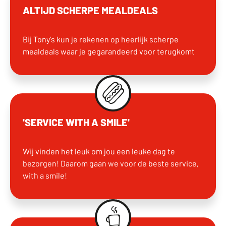
ALTIJD SCHERPE MEALDEALS
Bij Tony's kun je rekenen op heerlijk scherpe
mealdeals waar je gegarandeerd voor terugkomt
'SERVICE WITH A SMILE'
Wij vinden het leuk om jou een leuke dag te
bezorgen! Daarom gaan we voor de beste service,
with a smile!